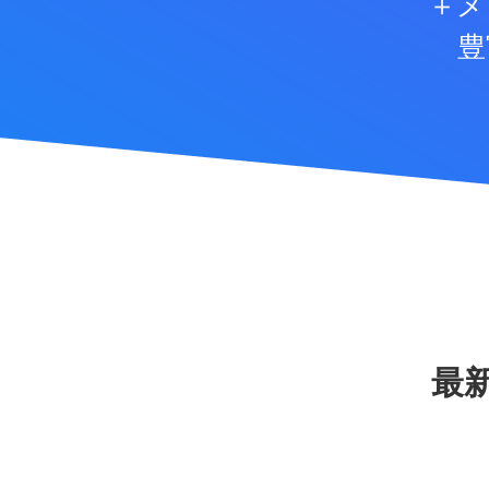
＋メ
豊
最