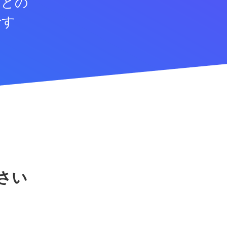
などの
です
さい