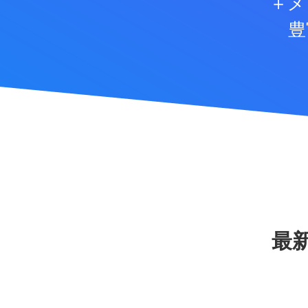
＋メ
豊
最