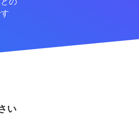
などの
です
さい