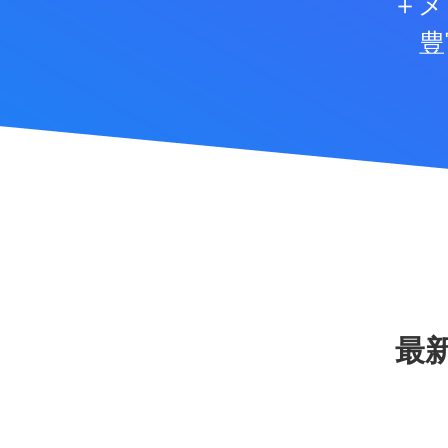
＋メ
豊
最