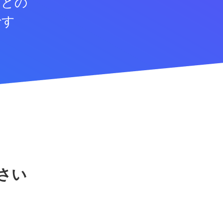
などの
です
さい