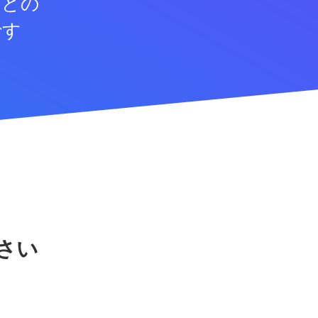
などの
です
さい