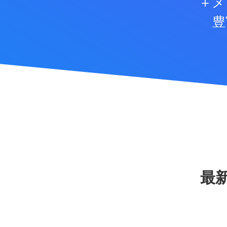
＋メ
豊
最