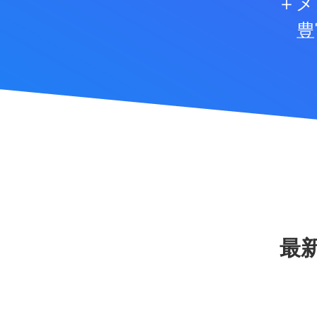
＋メ
豊
最