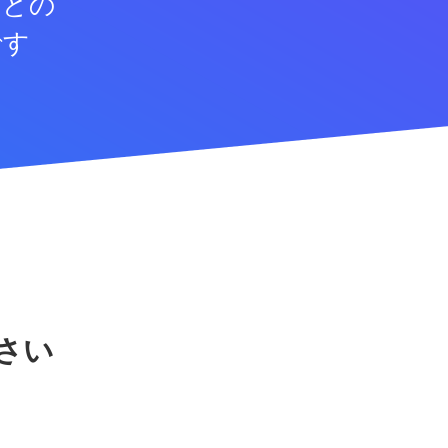
などの
です
さい