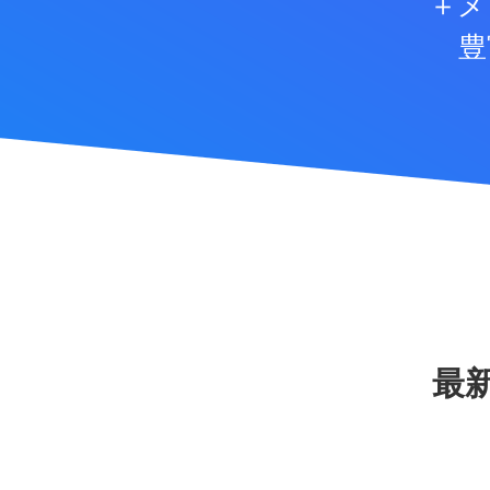
＋メ
豊
最