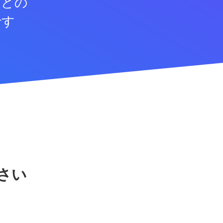
などの
です
さい