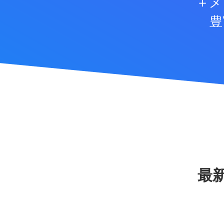
＋メ
豊
最