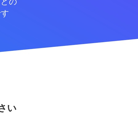
などの
です
さい