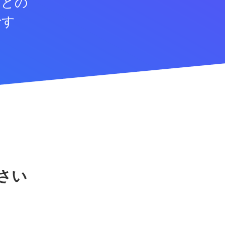
などの
です
さい