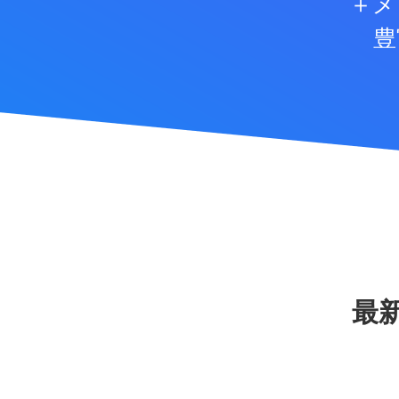
＋メ
豊
最