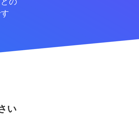
などの
です
さい