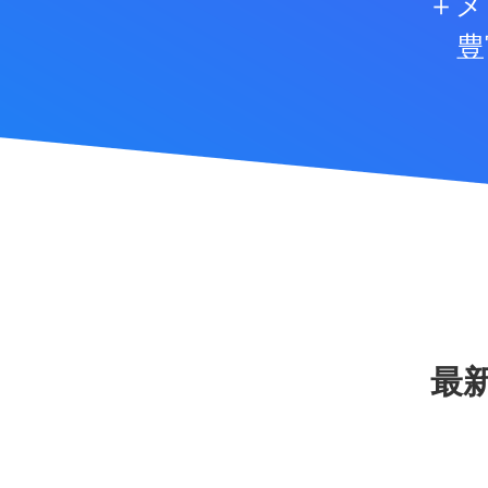
＋メ
豊
最