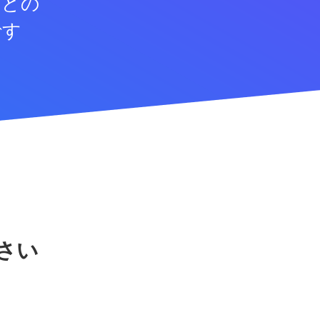
などの
です
さい