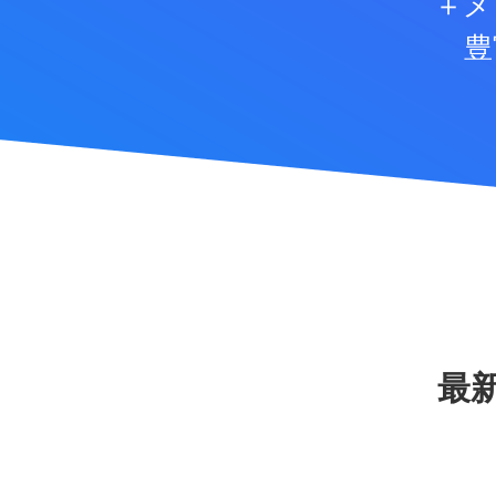
＋メ
豊
最